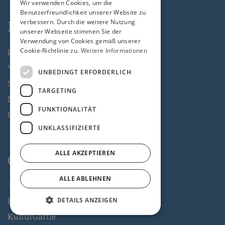
Wir verwenden Cookies, um die
Benutzerfreundlichkeit unserer Website zu
KulturKlub
verbessern. Durch die weitere Nutzung
unserer Webseite stimmen Sie der
Verwendung von Cookies gemäß unserer
Cookie-Richtlinie zu.
Weitere Informationen
Programm
Veranstaltungsreihen
UNBEDINGT ERFORDERLICH
Singer Songwriter Contest
TARGETING
No Restrictions
FUNKTIONALITÄT
Raum für Vielfalt
UNKLASSIFIZIERTE
ALLE AKZEPTIEREN
Gastronomie
ALLE ABLEHNEN
Valentin-Becker-Straße
Hausbar
DETAILS ANZEIGEN
KulturGärtle